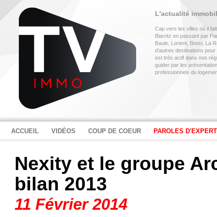
L'actualité immobi
Cap vers les villes où il f
Biarritz en passant par P
Baule, Lorient, Brest, La
d'autres destinations pour
est très actif dans nos rég
guider par les présentati
professionnels du logemen
ACCUEIL
VIDÉOS
COUP DE COEUR
PAROLES D'EXPER
Nexity et le groupe Ar
bilan 2013
11 Février 2014