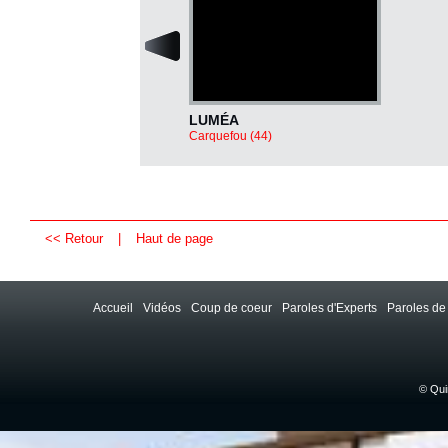
LUMÉA
Carquefou (44)
<< Retour
|
Haut de page
Accueil
Vidéos
Coup de coeur
Paroles d'Experts
Paroles de
© Qui