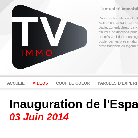
L'actualité immobi
Cap vers les villes où il f
Biarritz en passant par P
Baule, Lorient, Brest, La
d'autres destinations pour
est très actif dans nos rég
guider par les présentati
professionnels du logemen
ACCUEIL
VIDÉOS
COUP DE COEUR
PAROLES D'EXPER
Inauguration de l'Esp
03 Juin 2014